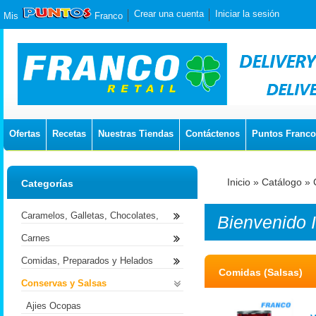
Crear una cuenta
Iniciar la sesión
Mis
Franco
Ofertas
Recetas
Nuestras Tiendas
Contáctenos
Puntos Franco
Inicio
»
Catálogo
»
Categorías
Caramelos, Galletas, Chocolates,
Bienvenido
Carnes
Comidas, Preparados y Helados
Comidas (Salsas)
Conservas y Salsas
Ajies Ocopas