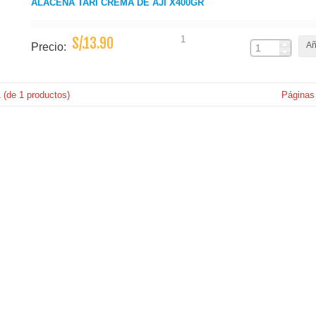
ALACENA TARI CREMA DE AJI X400GR
1
S/.13.90
Añ
Precio:
1
(de
1
productos)
Páginas