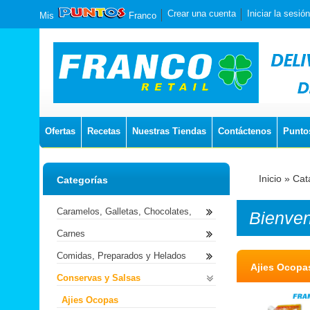
Crear una cuenta
Iniciar la sesión
Mis
Franco
Ofertas
Recetas
Nuestras Tiendas
Contáctenos
Punto
Inicio
»
Cat
Categorías
Caramelos, Galletas, Chocolates,
Bienve
Carnes
Comidas, Preparados y Helados
Ajies Ocopa
Conservas y Salsas
Ajies Ocopas