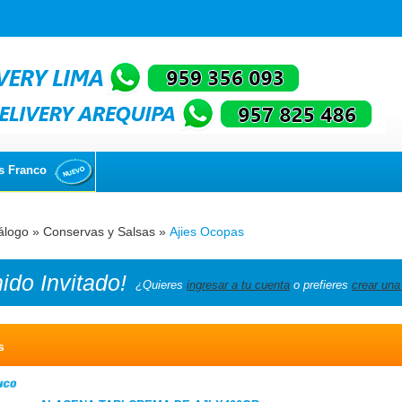
s Franco
álogo
»
Conservas y Salsas
»
Ajies Ocopas
nido
Invitado!
¿Quieres
ingresar a tu cuenta
o prefieres
crear una
s