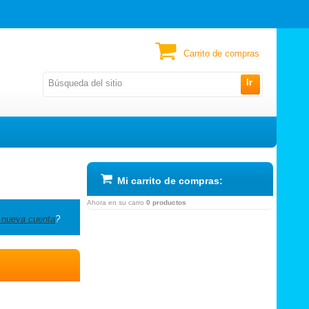
Carrito de compras
Ir
Mi carrito de compras:
Ahora en su carro
0 productos
 nueva cuenta
?