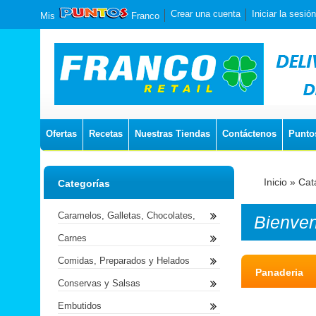
Crear una cuenta
Iniciar la sesión
Mis
Franco
Ofertas
Recetas
Nuestras Tiendas
Contáctenos
Punto
Inicio
»
Cat
Categorías
Caramelos, Galletas, Chocolates,
Bienve
Carnes
Comidas, Preparados y Helados
Panaderia
Conservas y Salsas
Embutidos