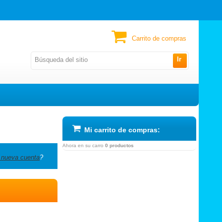
Carrito de compras
Ir
Mi carrito de compras:
Ahora en su carro
0 productos
 nueva cuenta
?