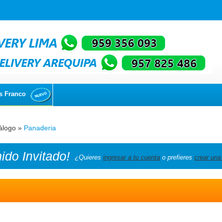
s Franco
álogo
»
Panaderia
nido
Invitado!
¿Quieres
ingresar a tu cuenta
o prefieres
crear una