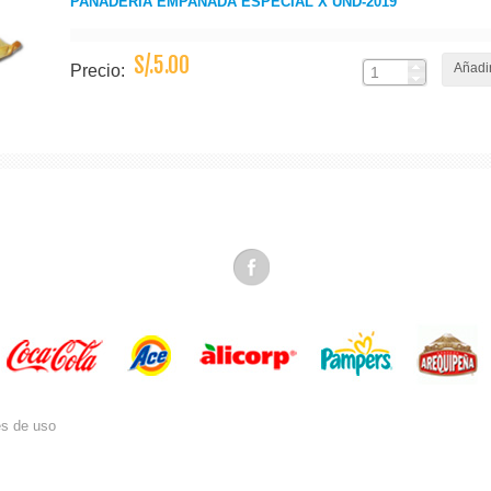
PANADERIA EMPANADA ESPECIAL X UND-2019
S/.5.00
Añadir
Precio:
es de uso