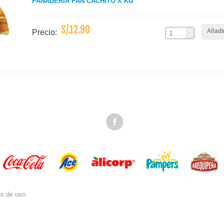
PANADERIA PAN CACHITO X KG
S/.12.90
Añadir
Precio:
es de uso