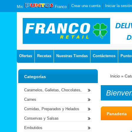
Crear una cuenta
Iniciar la sesión
Mis
Franco
Ofertas
Recetas
Nuestras Tiendas
Contáctenos
Punto
Inicio
»
Cat
Categorías
Caramelos, Galletas, Chocolates,
Bienve
Carnes
Comidas, Preparados y Helados
Panaderia
Conservas y Salsas
Embutidos