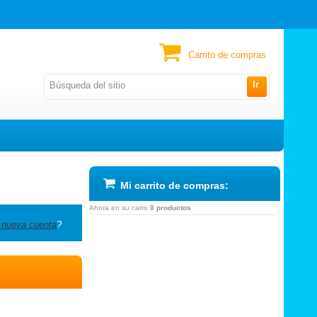
Carrito de compras
Ir
Mi carrito de compras:
Ahora en su carro
0 productos
 nueva cuenta
?