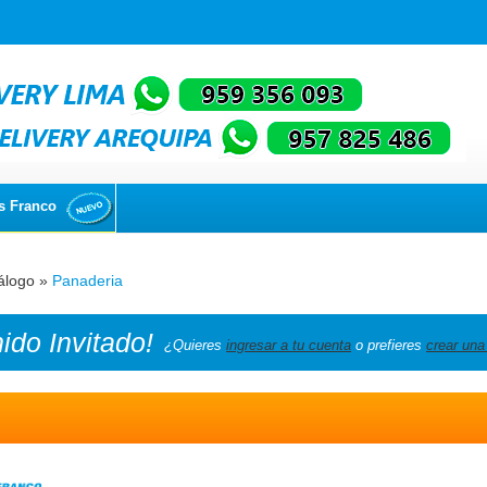
s Franco
álogo
»
Panaderia
nido
Invitado!
¿Quieres
ingresar a tu cuenta
o prefieres
crear una