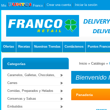
Crear una cuenta
Iniciar la sesión
Mis
Franco
Ofertas
Recetas
Nuestras Tiendas
Contáctenos
Puntos Franco
Inicio
»
Catálogo
»
Categorías
Caramelos, Galletas, Chocolates,
Bienvenido
Carnes
Comidas, Preparados y Helados
Panaderia
Conservas y Salsas
Embutidos