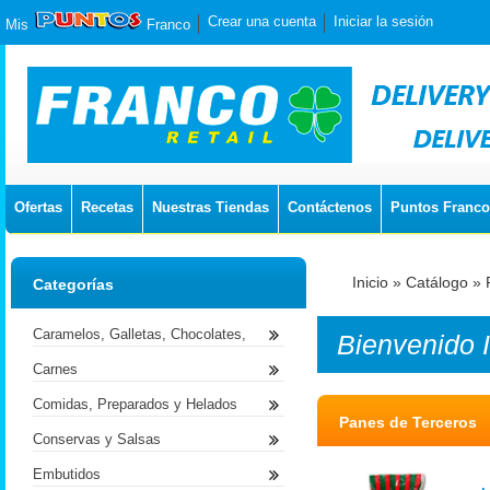
Crear una cuenta
Iniciar la sesión
Mis
Franco
Ofertas
Recetas
Nuestras Tiendas
Contáctenos
Puntos Franco
Inicio
»
Catálogo
»
Categorías
Caramelos, Galletas, Chocolates,
Bienvenido
Carnes
Comidas, Preparados y Helados
Panes de Terceros
Conservas y Salsas
Embutidos