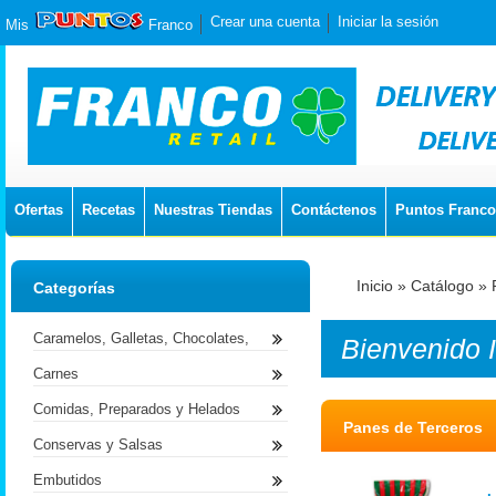
Crear una cuenta
Iniciar la sesión
Mis
Franco
Ofertas
Recetas
Nuestras Tiendas
Contáctenos
Puntos Franco
Inicio
»
Catálogo
»
Categorías
Caramelos, Galletas, Chocolates,
Bienvenido
Carnes
Comidas, Preparados y Helados
Panes de Terceros
Conservas y Salsas
Embutidos