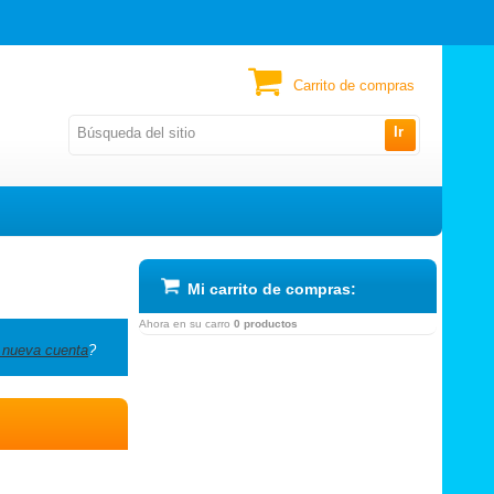
Carrito de compras
Ir
Mi carrito de compras:
Ahora en su carro
0 productos
 nueva cuenta
?