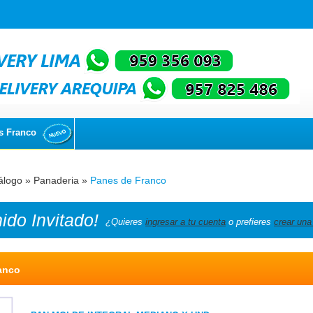
s Franco
álogo
»
Panaderia
»
Panes de Franco
nido
Invitado!
¿Quieres
ingresar a tu cuenta
o prefieres
crear una
anco