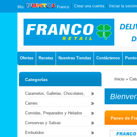
Crear una cuenta
Iniciar la sesión
Mis
Franco
Ofertas
Recetas
Nuestras Tiendas
Contáctenos
Punto
Inicio
»
Cat
Categorías
Caramelos, Galletas, Chocolates,
Bienve
Carnes
Comidas, Preparados y Helados
Panes de Fr
Conservas y Salsas
Embutidos