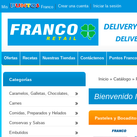
Crear una cuenta
Iniciar la sesión
Mis
Franco
Ofertas
Recetas
Nuestras Tiendas
Contáctenos
Puntos Franco
Inicio
»
Catálogo
»
Categorías
Caramelos, Galletas, Chocolates,
Bienvenido
Carnes
Comidas, Preparados y Helados
Pasteles y Bocadito
Conservas y Salsas
Embutidos