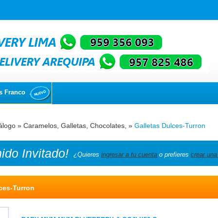
s Franco
álogo
»
Caramelos, Galletas, Chocolates,
»
Galletas Dulces-Turron
nido
Invitado!
¿Quieres
ingresar a tu cuenta
o prefieres
crear una
ces-Turron