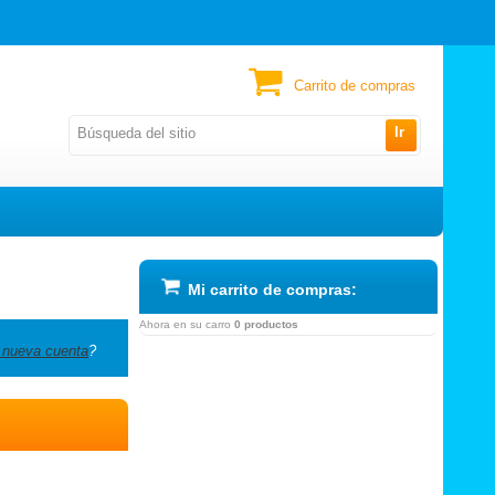
Carrito de compras
Ir
Mi carrito de compras:
Ahora en su carro
0 productos
 nueva cuenta
?