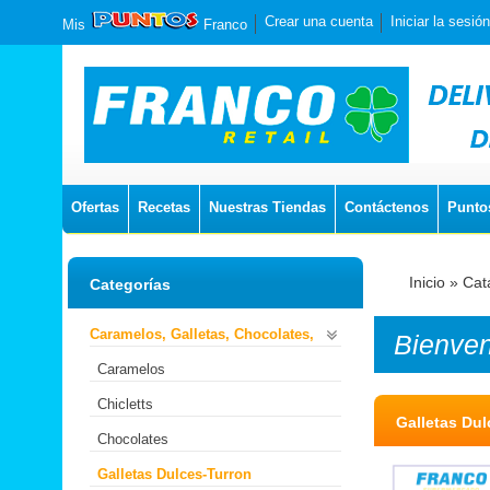
Crear una cuenta
Iniciar la sesión
Mis
Franco
Ofertas
Recetas
Nuestras Tiendas
Contáctenos
Punto
Inicio
»
Cat
Categorías
Caramelos, Galletas, Chocolates,
Bienve
Caramelos
Chicletts
Galletas Dul
Chocolates
Galletas Dulces-Turron