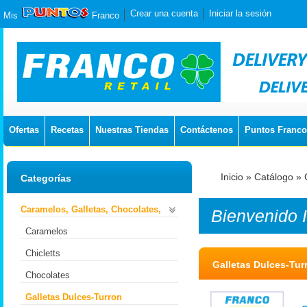
Crear una cuenta
Iniciar la sesión
Mis
Franco
Ofertas
Recetas
Nuestras Tiendas
Contáctenos
Puntos Franco
Inicio
»
Catálogo
»
Categorías
Caramelos, Galletas, Chocolates,
Bienvenido
Caramelos
Chicletts
Galletas Dulces-Tur
Chocolates
Galletas Dulces-Turron