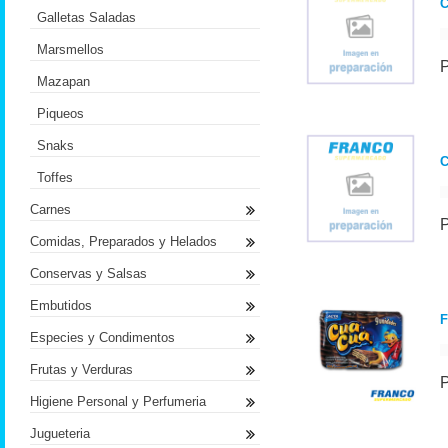
C
Galletas Saladas
Marsmellos
Mazapan
Piqueos
Snaks
C
Toffes
Carnes
Comidas, Preparados y Helados
Conservas y Salsas
Embutidos
F
Especies y Condimentos
Frutas y Verduras
Higiene Personal y Perfumeria
Jugueteria