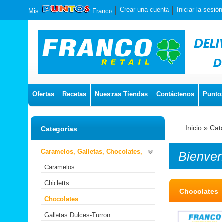
Crear una cuenta
Iniciar la sesión
Mis
Franco
Ofertas
Recetas
Nuestras Tiendas
Contáctenos
Punto
Inicio
»
Cat
Categorías
Caramelos, Galletas, Chocolates,
Bienve
Caramelos
Chicletts
Chocolates
Chocolates
Galletas Dulces-Turron