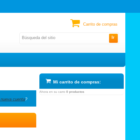
Carrito de compras
Ir
Mi carrito de compras:
Ahora en su carro
0 productos
 nueva cuenta
?