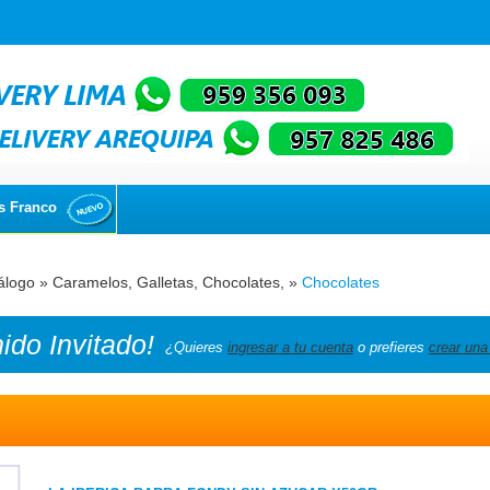
s Franco
álogo
»
Caramelos, Galletas, Chocolates,
»
Chocolates
nido
Invitado!
¿Quieres
ingresar a tu cuenta
o prefieres
crear una