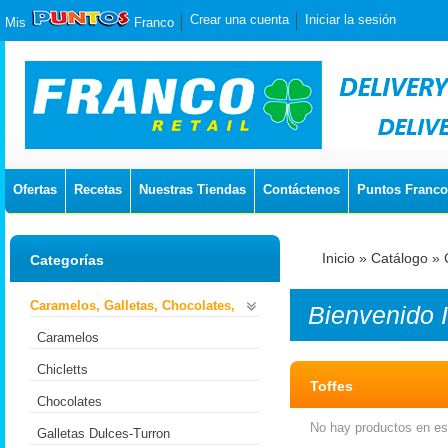
Crear una cuenta
Iniciar la sesión
Mis
Franco
Ofertas
Recetas
Nuestras Tiendas
Contáctenos
Puntos Franco
Inicio
»
Catálogo
»
Categorías
Caramelos, Galletas, Chocolates,
Bienvenido
Caramelos
Chicletts
Toffes
Chocolates
No hay productos en est
Galletas Dulces-Turron