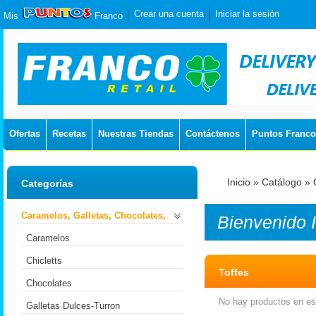
Crear una cuenta
Iniciar la sesión
Mis
Franco
Ofertas
Recetas
Nuestras Tiendas
Contáctenos
Puntos Franco
Inicio
»
Catálogo
»
Categorías
Caramelos, Galletas, Chocolates,
Bienvenido
Caramelos
Chicletts
Toffes
Chocolates
No hay productos en est
Galletas Dulces-Turron