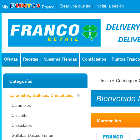
Crear una cuenta
Iniciar la sesión
Mis
Franco
Ofertas
Recetas
Nuestras Tiendas
Contáctenos
Puntos Franco
Inicio
»
Catálogo
»
Categorías
Caramelos, Galletas, Chocolates,
Bienvenido
Caramelos
Chicletts
Marsmellos
Chocolates
Galletas Dulces-Turron