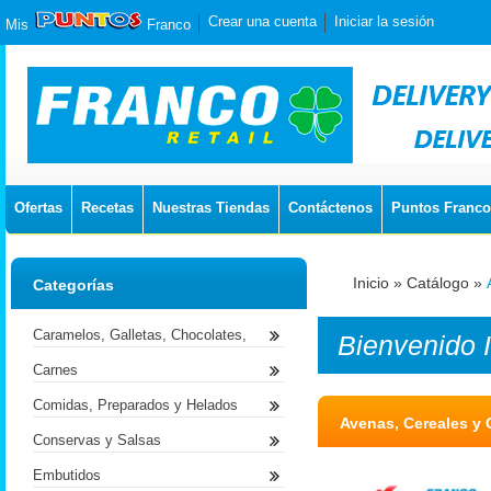
Crear una cuenta
Iniciar la sesión
Mis
Franco
Ofertas
Recetas
Nuestras Tiendas
Contáctenos
Puntos Franco
Inicio
»
Catálogo
»
Categorías
Caramelos, Galletas, Chocolates,
Bienvenido
Carnes
Comidas, Preparados y Helados
Avenas, Cereales y 
Conservas y Salsas
Embutidos