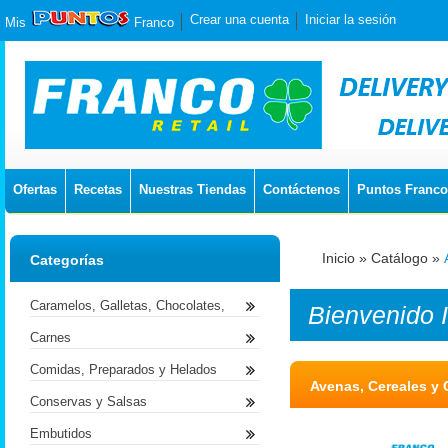
Crear una cuenta
Iniciar la sesión
Mis
Franco
Ofertas
Recetas
Nuestras Tiendas
Contáctenos
Puntos Franco
Inicio
»
Catálogo
»
Categorías
Caramelos, Galletas, Chocolates,
Bienvenido
Carnes
Comidas, Preparados y Helados
Avenas, Cereales y 
Conservas y Salsas
Embutidos