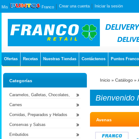
Crear una cuenta
Iniciar la sesión
Mis
Franco
Ofertas
Recetas
Nuestras Tiendas
Contáctenos
Puntos Franco
Inicio
»
Catálogo
»
Categorías
Caramelos, Galletas, Chocolates,
Bienvenido
Carnes
Comidas, Preparados y Helados
Avenas
Conservas y Salsas
Embutidos