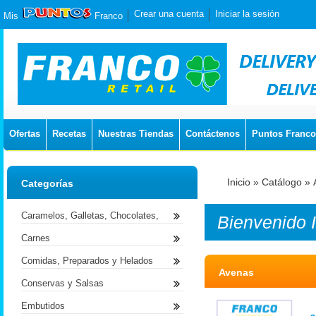
Crear una cuenta
Iniciar la sesión
Mis
Franco
Ofertas
Recetas
Nuestras Tiendas
Contáctenos
Puntos Franco
Inicio
»
Catálogo
»
Categorías
Caramelos, Galletas, Chocolates,
Bienvenido
Carnes
Comidas, Preparados y Helados
Avenas
Conservas y Salsas
Embutidos