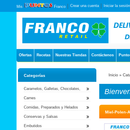
Crear una cuenta
Iniciar la sesión
Mis
Franco
Ofertas
Recetas
Nuestras Tiendas
Contáctenos
Punto
Inicio
»
Cat
Categorías
Caramelos, Galletas, Chocolates,
Bienve
Carnes
Comidas, Preparados y Helados
Miel-Polen-A
Conservas y Salsas
Embutidos