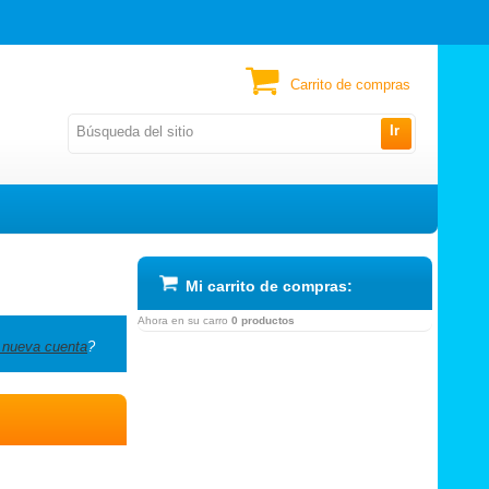
Carrito de compras
Ir
Mi carrito de compras:
Ahora en su carro
0 productos
 nueva cuenta
?