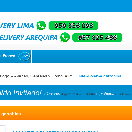
s Franco
álogo
»
Avenas, Cereales y Comp. Alim.
»
Miel-Polen-Algarrobina
nido
Invitado!
¿Quieres
ingresar a tu cuenta
o prefieres
crear una
lgarrobina