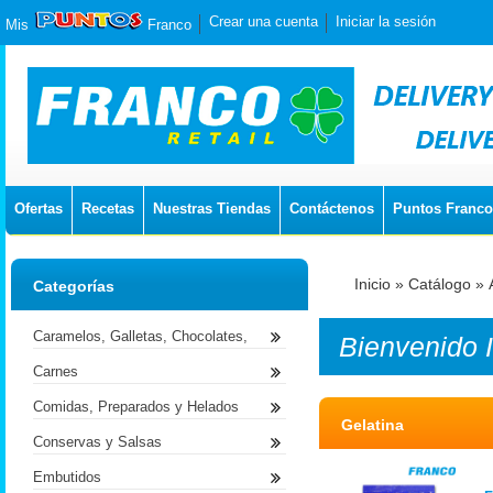
Crear una cuenta
Iniciar la sesión
Mis
Franco
Ofertas
Recetas
Nuestras Tiendas
Contáctenos
Puntos Franco
Inicio
»
Catálogo
»
Categorías
Caramelos, Galletas, Chocolates,
Bienvenido
Carnes
Comidas, Preparados y Helados
Gelatina
Conservas y Salsas
Embutidos