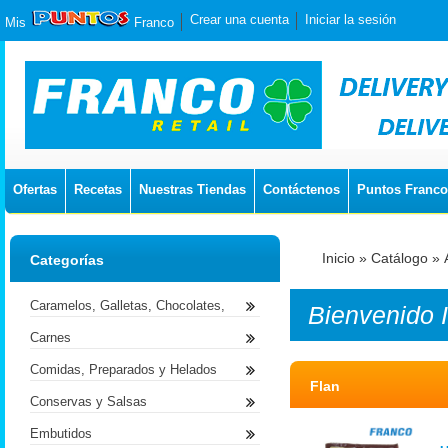
Crear una cuenta
Iniciar la sesión
Mis
Franco
Ofertas
Recetas
Nuestras Tiendas
Contáctenos
Puntos Franco
Inicio
»
Catálogo
»
Categorías
Caramelos, Galletas, Chocolates,
Bienvenido
Carnes
Comidas, Preparados y Helados
Flan
Conservas y Salsas
Embutidos