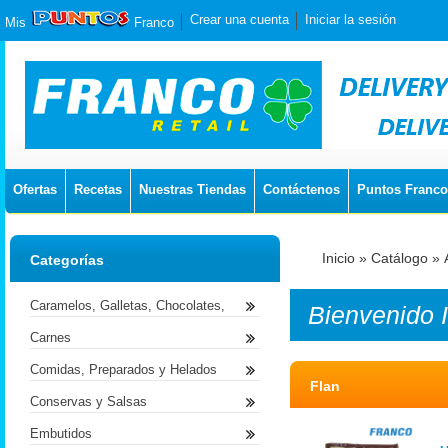
Crear una cuenta
Iniciar la sesión
Mis
Franco
Ofertas
Recetas
Nuestras Tiendas
Contáctenos
Puntos Franco
Inicio
»
Catálogo
»
Categorías
Caramelos, Galletas, Chocolates,
Bienvenido
Carnes
Comidas, Preparados y Helados
Flan
Conservas y Salsas
Embutidos