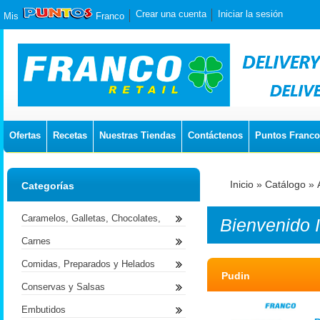
Crear una cuenta
Iniciar la sesión
Mis
Franco
Ofertas
Recetas
Nuestras Tiendas
Contáctenos
Puntos Franco
Inicio
»
Catálogo
»
Categorías
Caramelos, Galletas, Chocolates,
Bienvenido
Carnes
Comidas, Preparados y Helados
Pudin
Conservas y Salsas
Embutidos