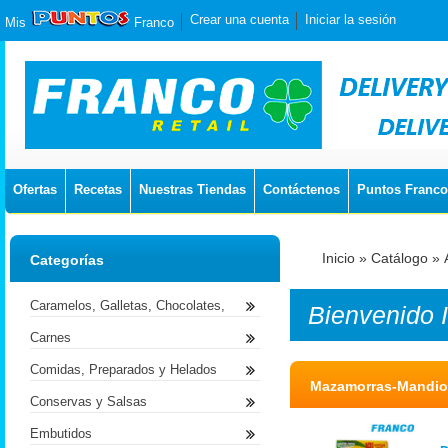
Crear una cuenta
Iniciar la sesión
Mis
Franco
Ofertas
Recetas
Nuestras Tiendas
Contáctenos
Puntos Franco
Inicio
»
Catálogo
»
Categorías
Caramelos, Galletas, Chocolates,
Bienvenido
Carnes
Comidas, Preparados y Helados
Mazamorras-Mandio
Conservas y Salsas
Embutidos