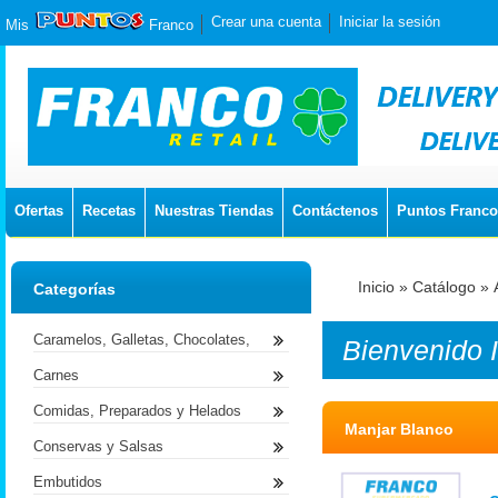
Crear una cuenta
Iniciar la sesión
Mis
Franco
Ofertas
Recetas
Nuestras Tiendas
Contáctenos
Puntos Franco
Inicio
»
Catálogo
»
Categorías
Caramelos, Galletas, Chocolates,
Bienvenido
Carnes
Comidas, Preparados y Helados
Manjar Blanco
Conservas y Salsas
Embutidos