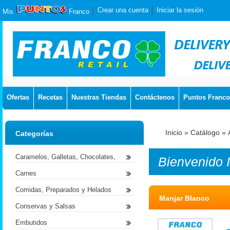
Crear una cuenta
Iniciar la sesión
Mis
Franco
Ofertas
Recetas
Nuestras Tiendas
Contáctenos
Puntos Franco
Inicio
»
Catálogo
»
Categorías
Caramelos, Galletas, Chocolates,
Bienvenido
Carnes
Comidas, Preparados y Helados
Manjar Blanco
Conservas y Salsas
Embutidos