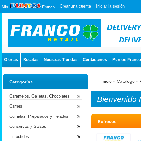
Crear una cuenta
Iniciar la sesión
Mis
Franco
Ofertas
Recetas
Nuestras Tiendas
Contáctenos
Puntos Franco
Inicio
»
Catálogo
»
Categorías
Caramelos, Galletas, Chocolates,
Bienvenido
Carnes
Comidas, Preparados y Helados
Refresco
Conservas y Salsas
Embutidos