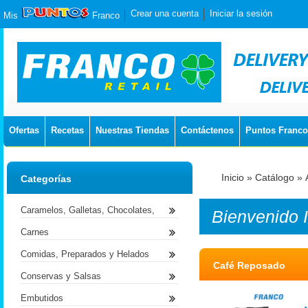
Crear una cuenta
Iniciar la sesión
Mis
Franco
Ofertas
Recetas
Nuestras Tiendas
Contáctenos
Puntos Franco
Inicio
»
Catálogo
»
Categorías
Caramelos, Galletas, Chocolates,
Bienvenido
Carnes
Comidas, Preparados y Helados
Café Reposado
Conservas y Salsas
Embutidos