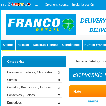
Crear una cuenta
Iniciar la sesión
Mis
Franco
Ofertas
Recetas
Nuestras Tiendas
Contáctenos
Puntos Franco
Inicio
»
Catálogo
»
Categorías
Caramelos, Galletas, Chocolates,
Bienvenido
Carnes
Comidas, Preparados y Helados
Mate
Conservas y Salsas
Embutidos