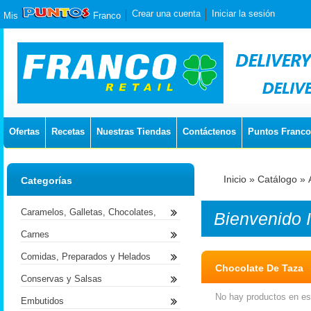
Crear una cuenta
Iniciar la sesión
Mis
Franco
Ofertas
Recetas
Nuestras Tiendas
Contáctenos
Puntos Franco
Inicio
»
Catálogo
»
Categorías
Caramelos, Galletas, Chocolates,
Bienvenido
Carnes
Comidas, Preparados y Helados
Chocolate De Taza
Conservas y Salsas
No hay productos en est
Embutidos