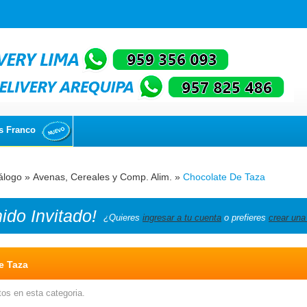
s Franco
álogo
»
Avenas, Cereales y Comp. Alim.
»
Chocolate De Taza
nido
Invitado!
¿Quieres
ingresar a tu cuenta
o prefieres
crear una
e Taza
os en esta categoria.