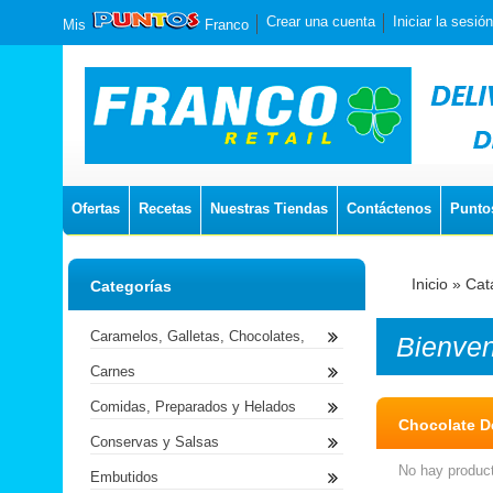
Crear una cuenta
Iniciar la sesión
Mis
Franco
Ofertas
Recetas
Nuestras Tiendas
Contáctenos
Punto
Inicio
»
Cat
Categorías
Caramelos, Galletas, Chocolates,
Bienve
Carnes
Comidas, Preparados y Helados
Chocolate D
Conservas y Salsas
No hay product
Embutidos