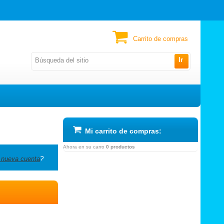
Carrito de compras
Ir
Mi carrito de compras:
Ahora en su carro
0 productos
 nueva cuenta
?