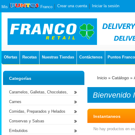
Crear una cuenta
Iniciar la sesión
Mis
Franco
Ofertas
Recetas
Nuestras Tiendas
Contáctenos
Puntos Franco
Inicio
»
Catálogo
»
Categorías
Caramelos, Galletas, Chocolates,
Bienvenido
Carnes
Comidas, Preparados y Helados
Instantaneos
Conservas y Salsas
No hay productos en est
Embutidos