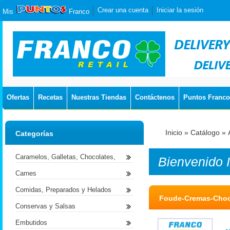
Crear una cuenta
Iniciar la sesión
Mis
Franco
Ofertas
Recetas
Nuestras Tiendas
Contáctenos
Puntos Franco
Inicio
»
Catálogo
»
Categorías
Caramelos, Galletas, Chocolates,
Bienvenido
Carnes
Comidas, Preparados y Helados
Foude-Cremas-Choco
Conservas y Salsas
Embutidos