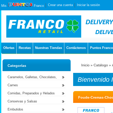
Crear una cuenta
Iniciar la sesión
Mis
Franco
Ofertas
Recetas
Nuestras Tiendas
Contáctenos
Puntos Franco
Inicio
»
Catálogo
»
Categorías
Caramelos, Galletas, Chocolates,
Bienvenido
Carnes
Comidas, Preparados y Helados
Foude-Cremas-Choco
Conservas y Salsas
Embutidos