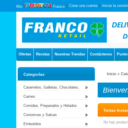
Crear una cuenta
Iniciar la sesión
Mis
Franco
Ofertas
Recetas
Nuestras Tiendas
Contáctenos
Punto
Inicio
»
Cat
Categorías
Caramelos, Galletas, Chocolates,
Bienve
Carnes
Comidas, Preparados y Helados
Tortas Insta
Conservas y Salsas
No hay product
Embutidos