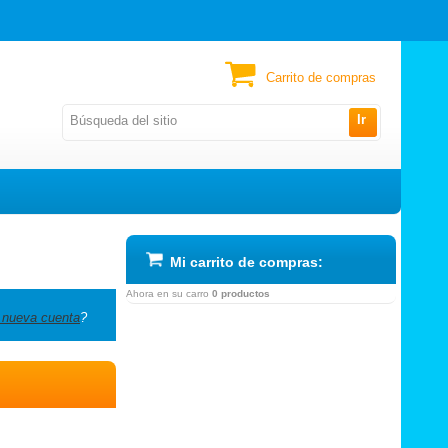
Carrito de compras
Ir
Mi carrito de compras:
Ahora en su carro
0 productos
 nueva cuenta
?