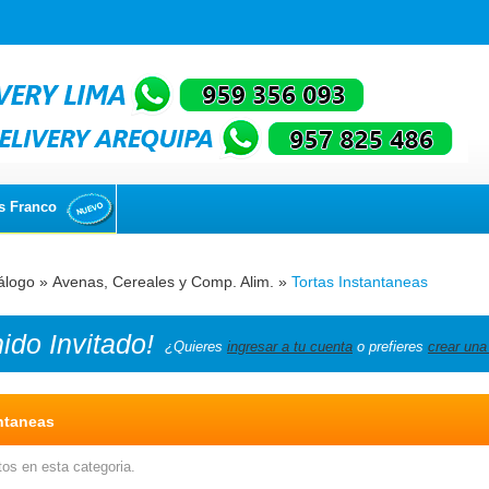
s Franco
álogo
»
Avenas, Cereales y Comp. Alim.
»
Tortas Instantaneas
nido
Invitado!
¿Quieres
ingresar a tu cuenta
o prefieres
crear una
ntaneas
os en esta categoria.