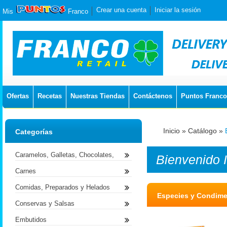
Crear una cuenta
Iniciar la sesión
Mis
Franco
Ofertas
Recetas
Nuestras Tiendas
Contáctenos
Puntos Franco
Inicio
»
Catálogo
»
Categorías
Caramelos, Galletas, Chocolates,
Bienvenido
Carnes
Comidas, Preparados y Helados
Especies y Condim
Conservas y Salsas
Embutidos