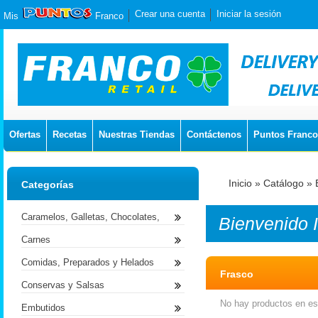
Crear una cuenta
Iniciar la sesión
Mis
Franco
Ofertas
Recetas
Nuestras Tiendas
Contáctenos
Puntos Franco
Inicio
»
Catálogo
»
Categorías
Caramelos, Galletas, Chocolates,
Bienvenido
Carnes
Comidas, Preparados y Helados
Frasco
Conservas y Salsas
No hay productos en est
Embutidos