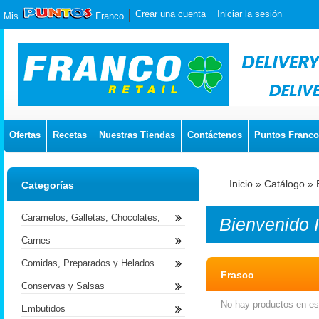
Crear una cuenta
Iniciar la sesión
Mis
Franco
Ofertas
Recetas
Nuestras Tiendas
Contáctenos
Puntos Franco
Inicio
»
Catálogo
»
Categorías
Caramelos, Galletas, Chocolates,
Bienvenido
Carnes
Comidas, Preparados y Helados
Frasco
Conservas y Salsas
No hay productos en est
Embutidos