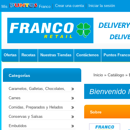
Crear una cuenta
Iniciar la sesión
Mis
Franco
Ofertas
Recetas
Nuestras Tiendas
Contáctenos
Puntos Franco
Inicio
»
Catálogo
»
Categorías
Caramelos, Galletas, Chocolates,
Bienvenido
Carnes
Comidas, Preparados y Helados
Sobre
Conservas y Salsas
Embutidos