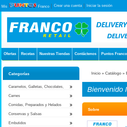
Crear una cuenta
Iniciar la sesión
Mis
Franco
Ofertas
Recetas
Nuestras Tiendas
Contáctenos
Puntos Franco
Inicio
»
Catálogo
»
Categorías
Caramelos, Galletas, Chocolates,
Bienvenido
Carnes
Comidas, Preparados y Helados
Sobre
Conservas y Salsas
Embutidos