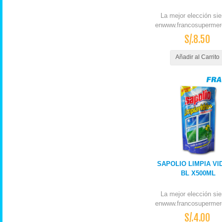
La mejor elección si
enwww.francosupermer
S/.8.50
Añadir al Carrito
SAPOLIO LIMPIA VI
BL X500ML
La mejor elección si
enwww.francosupermer
S/.4.00