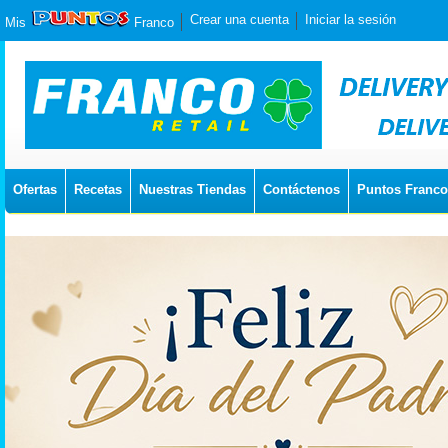
Crear una cuenta
Iniciar la sesión
Mis
Franco
Ofertas
Recetas
Nuestras Tiendas
Contáctenos
Puntos Franco