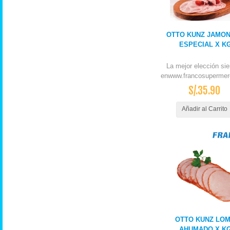
OTTO KUNZ JAMO
ESPECIAL X K
La mejor elección si
enwww.francosupermer
S/.35.90
Añadir al Carrito
OTTO KUNZ LO
AHUMADO X K