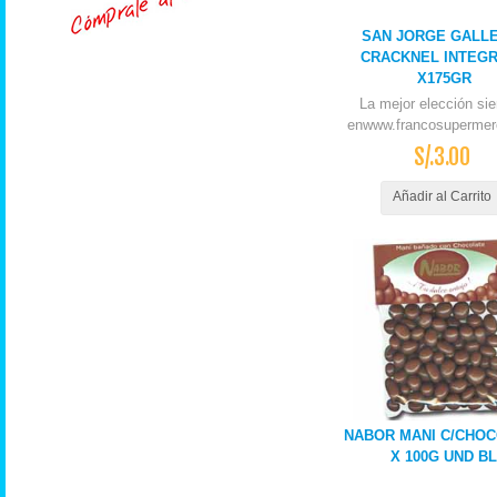
SAN JORGE GALL
CRACKNEL INTEG
X175GR
La mejor elección si
enwww.francosupermer
S/.3.00
Añadir al Carrito
NABOR MANI C/CHO
X 100G UND BL