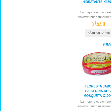
HIDRATANTE X15
La mejor elección si
enwww.francosupermer
S/.5.90
Añadir al Carrito
FLORESTA JAB
GLICERINA ROS
MOSQUETA X100
La mejor elección si
enwww.francosupermer