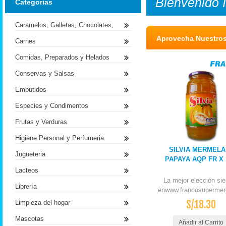
Bienvenido
Categorías
Caramelos, Galletas, Chocolates,
Aprovecha Nuestro
Carnes
Comidas, Preparados y Helados
Conservas y Salsas
Embutidos
Especies y Condimentos
Frutas y Verduras
Higiene Personal y Perfumeria
SILVIA MERMEL
Jugueteria
PAPAYA AQP FR X
Lacteos
La mejor elección si
Librería
enwww.francosupermer
S/.18.30
Limpieza del hogar
Mascotas
Añadir al Carrito