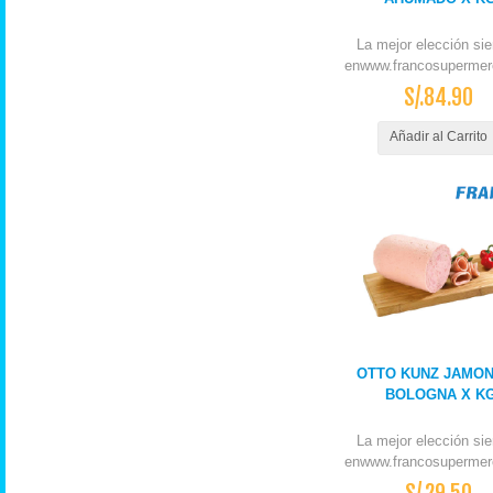
La mejor elección si
enwww.francosupermer
S/.84.90
Añadir al Carrito
OTTO KUNZ JAMO
BOLOGNA X K
La mejor elección si
enwww.francosupermer