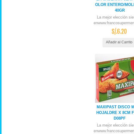
OLOR ENTERO/MOL
40GR
La mejor elección si
enwww.francosupermer
S/.6.20
Añadir al Carrito
MAXIPAST DISCO 
HOJALDRE X 8CM F
D08PF
La mejor elección si
enwww.francosupermer