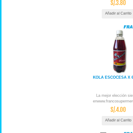
S/.3.80
Añadir al Carrito
KOLA ESCOCESA X 6
La mejor elección si
enwww.francosupermer
S/.4.00
Añadir al Carrito