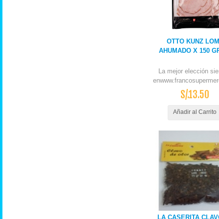
OTTO KUNZ LO
AHUMADO X 150 G
La mejor elección si
enwww.francosupermer
S/.13.50
Añadir al Carrito
LA CASERITA CLAV