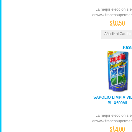
La mejor elección si
enwww.francosupermer
S/.8.50
Añadir al Carrito
SAPOLIO LIMPIA VI
BL X500ML
La mejor elección si
enwww.francosupermer
S/.4.00