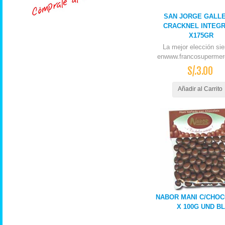
SAN JORGE GALL
CRACKNEL INTEG
X175GR
La mejor elección si
enwww.francosupermer
S/.3.00
Añadir al Carrito
NABOR MANI C/CHO
X 100G UND BL