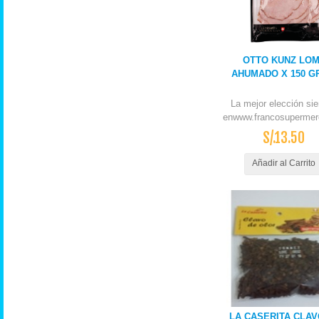
OTTO KUNZ LO
AHUMADO X 150 G
La mejor elección si
enwww.francosupermer
S/.13.50
Añadir al Carrito
LA CASERITA CLAV