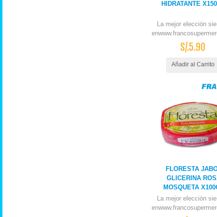
HIDRATANTE X15
La mejor elección si
enwww.francosupermer
S/.5.90
Añadir al Carrito
FLORESTA JAB
GLICERINA ROS
MOSQUETA X100
La mejor elección si
enwww.francosupermer