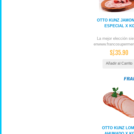
OTTO KUNZ JAMO
ESPECIAL X K
La mejor elección si
enwww.francosupermer
S/.35.90
Añadir al Carrito
OTTO KUNZ LO
AHUMADO X K