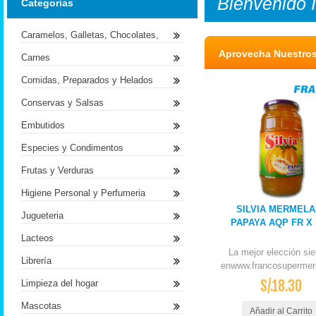
Bienvenido
Categorías
Caramelos, Galletas, Chocolates,
Aprovecha Nuestro
Carnes
Comidas, Preparados y Helados
Conservas y Salsas
Embutidos
Especies y Condimentos
Frutas y Verduras
Higiene Personal y Perfumeria
SILVIA MERMEL
Jugueteria
PAPAYA AQP FR X
Lacteos
La mejor elección si
Librería
enwww.francosupermer
S/.18.30
Limpieza del hogar
Mascotas
Añadir al Carrito