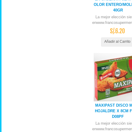
OLOR ENTERO/MOL
40GR
La mejor elección si
enwww.francosupermer
S/.6.20
Añadir al Carrito
MAXIPAST DISCO 
HOJALDRE X 8CM F
D08PF
La mejor elección si
enwww.francosupermer