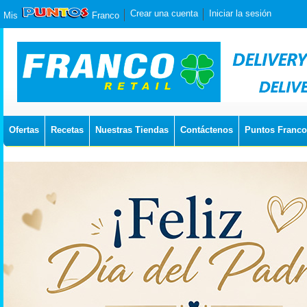
Crear una cuenta
Iniciar la sesión
Mis
Franco
Ofertas
Recetas
Nuestras Tiendas
Contáctenos
Puntos Franco