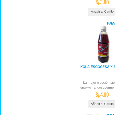
S/.3.80
Añadir al Carrito
KOLA ESCOCESA X 6
La mejor elección si
enwww.francosupermer
S/.4.00
Añadir al Carrito