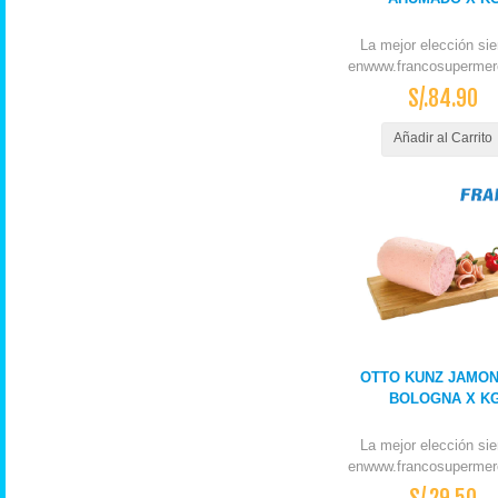
La mejor elección si
enwww.francosupermer
S/.84.90
Añadir al Carrito
OTTO KUNZ JAMO
BOLOGNA X K
La mejor elección si
enwww.francosupermer