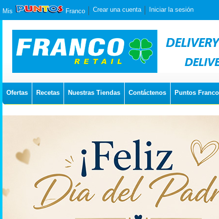
Crear una cuenta
Iniciar la sesión
Mis
Franco
Ofertas
Recetas
Nuestras Tiendas
Contáctenos
Puntos Franco