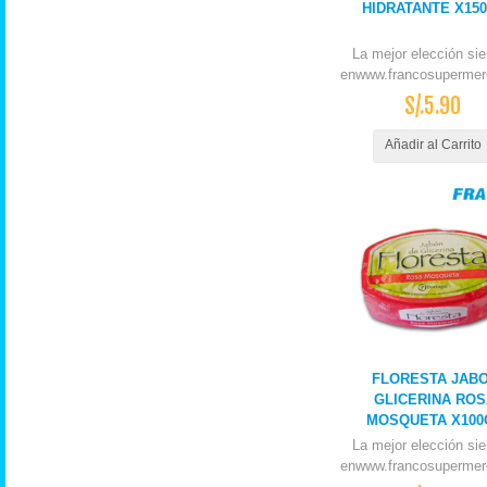
HIDRATANTE X15
La mejor elección si
enwww.francosupermer
S/.5.90
Añadir al Carrito
FLORESTA JAB
GLICERINA ROS
MOSQUETA X100
La mejor elección si
enwww.francosupermer