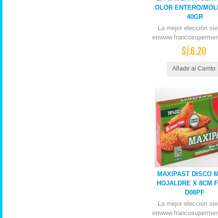
OLOR ENTERO/MOL
40GR
La mejor elección si
enwww.francosupermer
S/.6.20
Añadir al Carrito
MAXIPAST DISCO 
HOJALDRE X 8CM F
D08PF
La mejor elección si
enwww.francosupermer