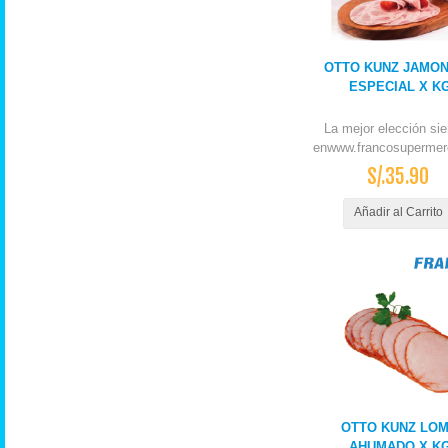
OTTO KUNZ JAMO
ESPECIAL X K
La mejor elección si
enwww.francosupermer
S/.35.90
Añadir al Carrito
OTTO KUNZ LO
AHUMADO X K