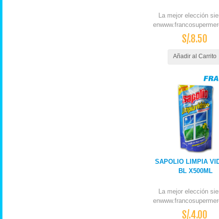
La mejor elección si
enwww.francosupermer
S/.8.50
Añadir al Carrito
SAPOLIO LIMPIA VI
BL X500ML
La mejor elección si
enwww.francosupermer
S/.4.00