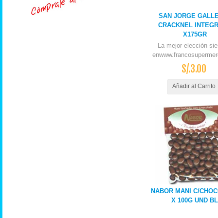
SAN JORGE GALL
CRACKNEL INTEG
X175GR
La mejor elección si
enwww.francosupermer
S/.3.00
Añadir al Carrito
NABOR MANI C/CHO
X 100G UND BL