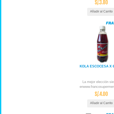
S/.3.80
Añadir al Carrito
KOLA ESCOCESA X 6
La mejor elección si
enwww.francosupermer
S/.4.00
Añadir al Carrito