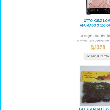
OTTO KUNZ LO
AHUMADO X 150 G
La mejor elección si
enwww.francosupermer
S/.13.50
Añadir al Carrito
LA CASERITA CLAV