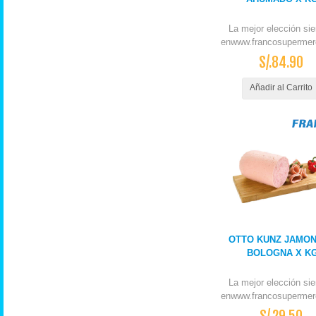
La mejor elección si
enwww.francosupermer
S/.84.90
Añadir al Carrito
OTTO KUNZ JAMO
BOLOGNA X K
La mejor elección si
enwww.francosupermer