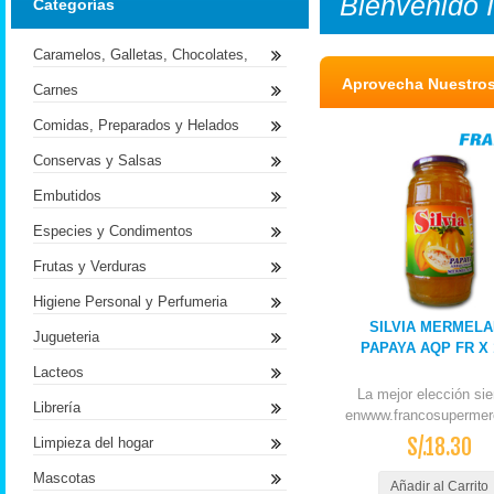
Bienvenido
Categorías
Caramelos, Galletas, Chocolates,
Aprovecha Nuestro
Carnes
Comidas, Preparados y Helados
Conservas y Salsas
Embutidos
Especies y Condimentos
Frutas y Verduras
Higiene Personal y Perfumeria
SILVIA MERMEL
Jugueteria
PAPAYA AQP FR X
Lacteos
La mejor elección si
Librería
enwww.francosupermer
S/.18.30
Limpieza del hogar
Mascotas
Añadir al Carrito