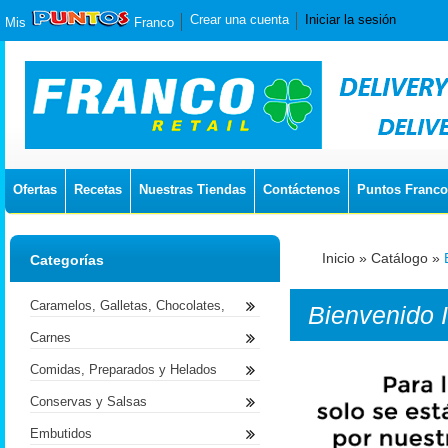
Crear una cuenta
Iniciar la sesión
Mis
Franco
Ofertas
Recetas
Nuestras Tiendas
Contáctenos
Puntos Franco
Inicio
»
Catálogo
»
Categorías
Caramelos, Galletas, Chocolates,
Bienvenido
Carnes
Comidas, Preparados y Helados
Conservas y Salsas
Embutidos