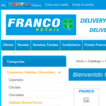
Crear una cuenta
Iniciar la sesión
Mis
Franco
Ofertas
Recetas
Nuestras Tiendas
Contáctenos
Puntos Franco
Inicio
»
Catálogo
»
Categorías
Caramelos, Galletas, Chocolates,
Bienvenido
Caramelos
Chicletts
Chocolates
Galletas Dulces-Turron