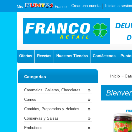
Crear una cuenta
Iniciar la sesión
Mis
Franco
Ofertas
Recetas
Nuestras Tiendas
Contáctenos
Punto
Inicio
»
Cat
Categorías
Caramelos, Galletas, Chocolates,
Bienve
Carnes
Comidas, Preparados y Helados
Conservas y Salsas
Embutidos