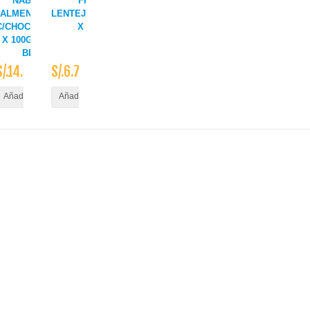
NABOR
FRANCO
ALMENDRAS
LENTEJON/LENTEJA
C/CHOCOLATE
X 500 GR
X 100G UND
BL
S/.14.90
S/.6.70
ito
Añadir al Carrito
Añadir al Carrito