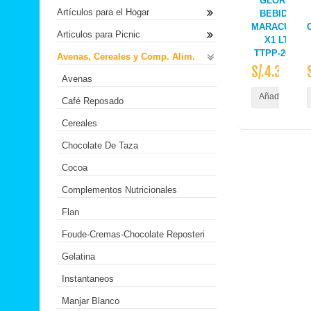
GLORIA
Artículos para el Hogar
BEBIDA
MARACUYA
Articulos para Picnic
X1 LT
TTPP-2021
Avenas, Cereales y Comp. Alim.
S/.4.30
Avenas
Añadir al Carr
Café Reposado
Cereales
Chocolate De Taza
Cocoa
Complementos Nutricionales
Flan
Foude-Cremas-Chocolate Reposteri
Gelatina
Instantaneos
Manjar Blanco