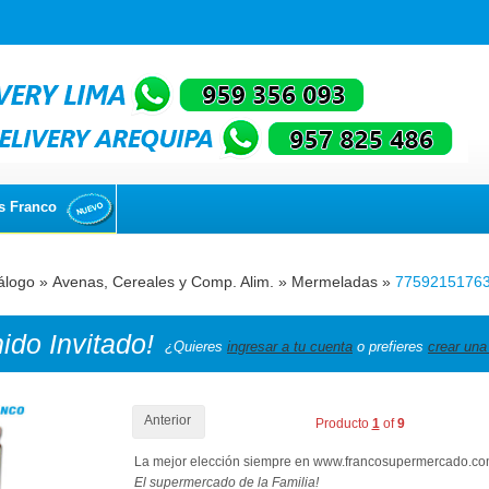
s Franco
álogo
»
Avenas, Cereales y Comp. Alim.
»
Mermeladas
»
7759215176
nido
Invitado!
¿Quieres
ingresar a tu cuenta
o prefieres
crear una
Anterior
Producto
1
of
9
La mejor elección siempre en www.francosupermercado.c
El supermercado de la Familia!