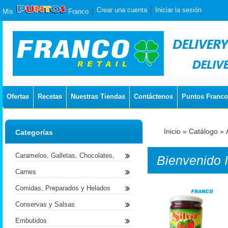
Crear una cuenta
Iniciar la sesión
Mis
Franco
Ofertas
Recetas
Nuestras Tiendas
Contáctenos
Puntos Franco
Inicio
»
Catálogo
»
Categorías
Caramelos, Galletas, Chocolates,
Bienvenido
Carnes
Comidas, Preparados y Helados
Conservas y Salsas
Embutidos