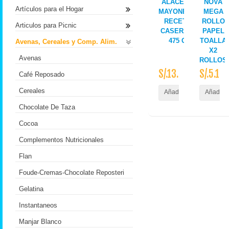
ALACENA
NOVA
Artículos para el Hogar
MAYONESA
MEGA
RECETA
ROLLO
Articulos para Picnic
CASERA X
PAPEL
475 G
TOALLA
Avenas, Cereales y Comp. Alim.
X2
Avenas
ROLLOS
S/.13.70
S/.5.10
Café Reposado
Cereales
Añadir al Carrito
Añadir a
Chocolate De Taza
Cocoa
Complementos Nutricionales
Flan
Foude-Cremas-Chocolate Reposteri
Gelatina
Instantaneos
Manjar Blanco