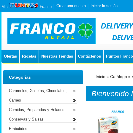
Crear una cuenta
Iniciar la sesión
Mis
Franco
Ofertas
Recetas
Nuestras Tiendas
Contáctenos
Puntos Franco
Inicio
»
Catálogo
»
Categorías
Caramelos, Galletas, Chocolates,
Bienvenido
Carnes
Comidas, Preparados y Helados
Conservas y Salsas
Embutidos