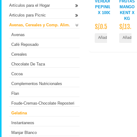
VERDURAS
FRUTAS
Artículos para el Hogar
PEPINILLO
MANGO
X 100GR
KENT X
Articulos para Picnic
KG
Avenas, Cereales y Comp. Alim.
S/.0.52
S/.13.3
Avenas
Añadir al Carrito
Añadir a
Café Reposado
Cereales
Chocolate De Taza
Cocoa
Complementos Nutricionales
Flan
Foude-Cremas-Chocolate Reposteri
Gelatina
Instantaneos
Manjar Blanco