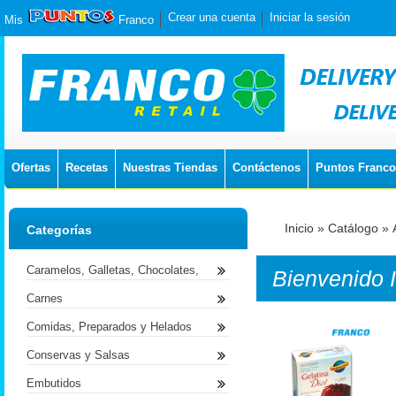
Crear una cuenta
Iniciar la sesión
Mis
Franco
Ofertas
Recetas
Nuestras Tiendas
Contáctenos
Puntos Franco
Inicio
»
Catálogo
»
Categorías
Caramelos, Galletas, Chocolates,
Bienvenido
Carnes
Comidas, Preparados y Helados
Conservas y Salsas
Embutidos