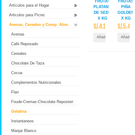
FRUTAS
FRUTAS
Artículos para el Hogar
PLATANO
PIÑA
DE SEDA
GOLDEN
Articulos para Picnic
X KG
X KG
Avenas, Cereales y Comp. Alim.
S/.4.10
S/.5.40
Avenas
Añadir al Carrito
Añadir a
Café Reposado
Cereales
Chocolate De Taza
Cocoa
Complementos Nutricionales
Flan
Foude-Cremas-Chocolate Reposteri
Gelatina
Instantaneos
Manjar Blanco